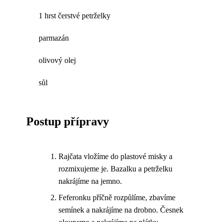
1 hrst čerstvé petrželky
parmazán
olivový olej
sůl
Postup přípravy
Rajčata vložíme do plastové misky a
rozmixujeme je. Bazalku a petrželku
nakrájíme na jemno.
Feferonku příčně rozpůlíme, zbavíme
semínek a nakrájíme na drobno. Česnek