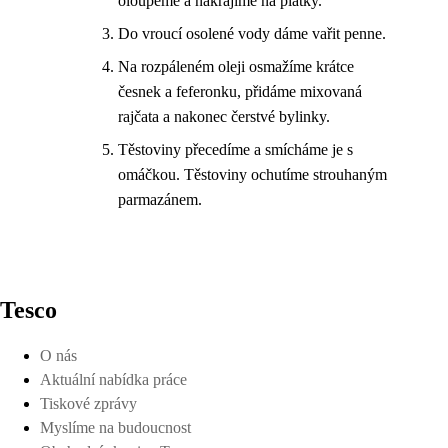
oloupeme a nakrájíme na plátky.
Do vroucí osolené vody dáme vařit penne.
Na rozpáleném oleji osmažíme krátce
česnek a feferonku, přidáme mixovaná
rajčata a nakonec čerstvé bylinky.
Těstoviny přecedíme a smícháme je s
omáčkou. Těstoviny ochutíme strouhaným
parmazánem.
Tesco
O nás
Aktuální nabídka práce
Tiskové zprávy
Myslíme na budoucnost