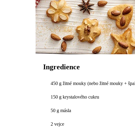
Ingredience
450 g žitné mouky (nebo žitné mouky + šp
150 g krystalového cukru
50 g másla
2 vejce