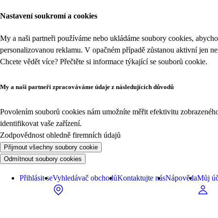
Nastavení soukromí a cookies
My a naši partneři používáme nebo ukládáme soubory cookies, abychom
personalizovanou reklamu. V opačném případě zůstanou aktivní jen n
Chcete vědět více? Přečtěte si informace týkající se
souborů cookie
.
My a naši partneři zpracováváme údaje z následujících důvodů
Povolením souborů cookies nám umožníte měřit efektivitu zobrazeného o
identifikovat vaše zařízení.
Zodpovědnost ohledně firemních údajů
Přijmout všechny soubory cookie
Odmítnout soubory cookies
Přihlásit se
Vyhledávač obchodů
Kontaktujte nás
Nápověda
Můj úč