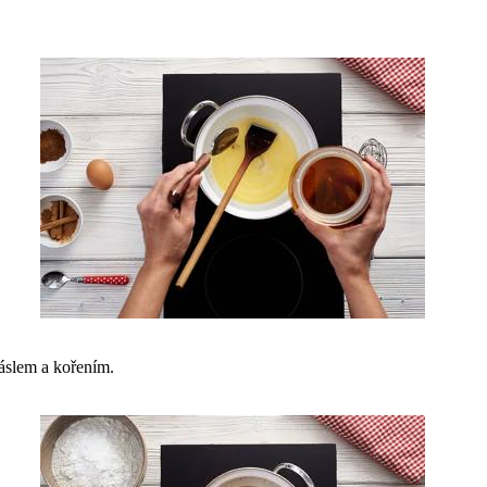
áslem a kořením.