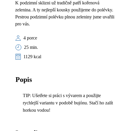
K podzimní sklizni už tradičně patří kořenová
zelenina. A ty nejlepší kousky použijeme do polévky.
Pestrou podzimní polévku plnou zeleniny jsme uvařili
pro vás.
4 porce
25 min.
1129 kcal
Popis
TIP: Ušetřete si práci s vývarem a použijte
rychlejší variantu v podobě bujónu. Stačí ho zalít
horkou vodou!