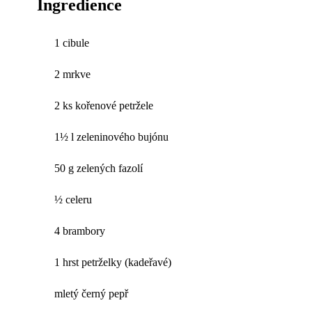
Ingredience
1 cibule
2 mrkve
2 ks kořenové petržele
1½ l zeleninového bujónu
50 g zelených fazolí
½ celeru
4 brambory
1 hrst petrželky (kadeřavé)
mletý černý pepř