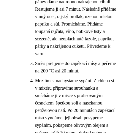
pánev dáme nadrobno nakrájenou cibuli.
Restujeme ji asi 7 minut. Následně přidáme
vinný ocet, rajský protlak, uzenou mletou
papriku a sůl. Promícháme. Přidáme
loupaná rajčata, víno, bobkové listy a
scezené, ale neopláchnuté fazole, papriku,
párky a nakrájenou cuketu. Přivedeme k
varu.
Směs přelijeme do zapékací mísy a pečeme
na 200 °C asi 20 minut.
Mezitím si nachystáme sypání. Z chleba si
v mixéru připravíme strouhanku a
smícháme ji v misce s prolisovaným
česnekem, špetkou soli a nasekanou
petrželovou natí. Po 20 minutách zapékací
mísu vyndáme, její obsah posypeme
sypáním, pokapeme olivovým olejem a
pečeme ještě 10 minut, dokud nebude