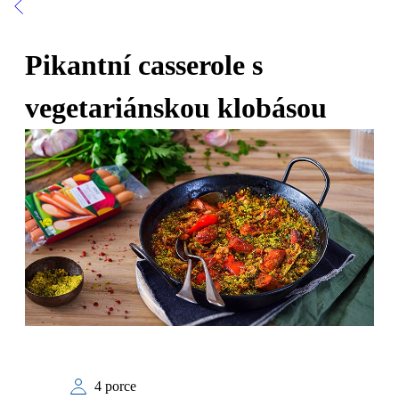
Pikantní casserole s
vegetariánskou klobásou
4 porce