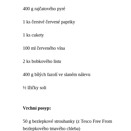
400 g rajčatového pyré
1 ks čerstvé červené papriky
1 ks cukety
100 ml červeného vína
2 ks bobkového listu
400 g bílých fazolí ve slaném nálevu
½ lžičky soli
Vrchní posyp:
50 g bezlepkové strouhanky (z Tesco Free From
bezlepkového tmavého chleba)