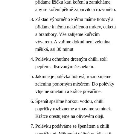
přidáme lžičku kari koření a zamícháme,
aby se koření pěkně zabarvilo a rozvonělo.
Základ výborného krému máme hotový a
přidáme k němu nakrájenou mrkev, cuketu
a brambory. Vše zalijeme kuřecím
vývarem. A vaříme dokud není zelenina
měkká, asi 30 minut
Polévku ochutíme drceným chilli, solí,
pepřem a lisovaným česnekem.
Jakmile je polévka hotová, rozmixujeme
zeleninu ponorným mixérem. Do polévky
vlijeme smetanu a krátce povaříme.
Špenát spaříme horkou vodou, chilli
papričky rozřízneme a zbavíme semínek.
Krátce orestujeme na olivovém oleji.
Polévku podáváme se špenátem a chilli
papričkami. Milovníci pálivého jídla si ji