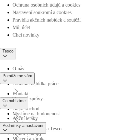
Ochrana osobních údajů a cookies
Nastavení soukromí a cookies
Pravidla akčních nabídek a soutěží
Můj účet
Chci novinky
Tesco
O nás
Pomůžeme vám
Aktuální nabídka práce
Kontakt
Tiskové zprávy
Co nabízíme
Najdi obchod
Myslíme na budoucnost
Akční letáky
Časté otázky
Podmínky a nastavení
Obchodní skupina Tesco
Online nákupy
Vrácení a záruka