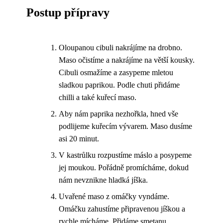
Postup přípravy
Oloupanou cibuli nakrájíme na drobno.
Maso očistíme a nakrájíme na větší kousky.
Cibuli osmažíme a zasypeme mletou
sladkou paprikou. Podle chuti přidáme
chilli a také kuřecí maso.
Aby nám paprika nezhořkla, hned vše
podlijeme kuřecím vývarem. Maso dusíme
asi 20 minut.
V kastrůlku rozpustíme máslo a posypeme
jej moukou. Pořádně promícháme, dokud
nám nevznikne hladká jíška.
Uvařené maso z omáčky vyndáme.
Omáčku zahustíme připravenou jíškou a
rychle mícháme. Přidáme smetanu,