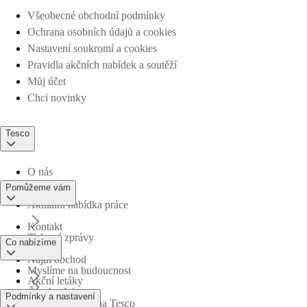
Všeobecné obchodní podmínky
Ochrana osobních údajů a cookies
Nastavení soukromí a cookies
Pravidla akčních nabídek a soutěží
Můj účet
Chci novinky
Tesco
O nás
Pomůžeme vám
Aktuální nabídka práce
Kontakt
Tiskové zprávy
Co nabízíme
Najdi obchod
Myslíme na budoucnost
Akční letáky
Časté otázky
Podmínky a nastavení
Obchodní skupina Tesco