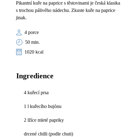
Pikantní kuře na paprice s těstovinami je česká klasika
s trochou pálivého nádechu. Zkuste kuře na paprice
jinak.
4 porce
50 min.
1020 kcal
Ingredience
4 kuřecí prsa
1 l kuřecího bujónu
2 lžíce mleté papriky
drcené chilli (podle chuti)