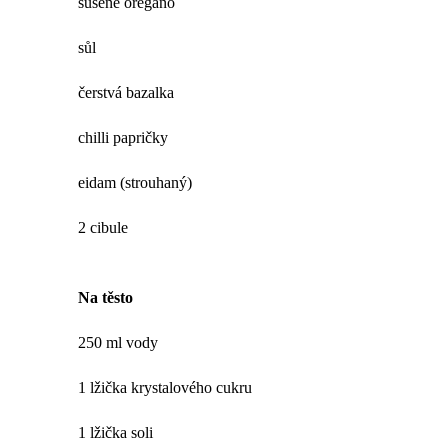
sušené oregano
sůl
čerstvá bazalka
chilli papričky
eidam (strouhaný)
2 cibule
Na těsto
250 ml vody
1 lžička krystalového cukru
1 lžička soli