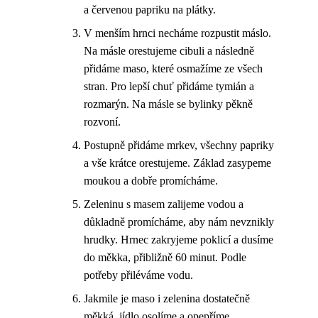
a červenou papriku na plátky.
V menším hrnci necháme rozpustit máslo.
Na másle orestujeme cibuli a následně
přidáme maso, které osmažíme ze všech
stran. Pro lepší chuť přidáme tymián a
rozmarýn. Na másle se bylinky pěkně
rozvoní.
Postupně přidáme mrkev, všechny papriky
a vše krátce orestujeme. Základ zasypeme
moukou a dobře promícháme.
Zeleninu s masem zalijeme vodou a
důkladně promícháme, aby nám nevznikly
hrudky. Hrnec zakryjeme poklicí a dusíme
do měkka, přibližně 60 minut. Podle
potřeby přiléváme vodu.
Jakmile je maso i zelenina dostatečně
měkká, jídlo osolíme a opepříme.