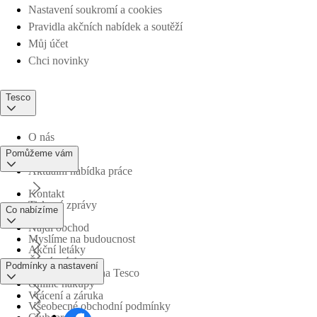
Nastavení soukromí a cookies
Pravidla akčních nabídek a soutěží
Můj účet
Chci novinky
Tesco
O nás
Pomůžeme vám
Aktuální nabídka práce
Kontakt
Tiskové zprávy
Co nabízíme
Najdi obchod
Myslíme na budoucnost
Akční letáky
Časté otázky
Podmínky a nastavení
Obchodní skupina Tesco
Online nákupy
Vrácení a záruka
Všeobecné obchodní podmínky