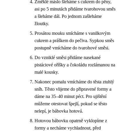
Změklé máslo šleháme s cukrem do pěny,
asi po 5 minutách přidáme tvarohovou směs
a šleháme dál. Po jednom zašleháme
žloutky.
Prosátou mouku smícháme s vanilkovým
cukrem a práškem do pečiva. Sypkou směs
postupně vmícháme do tvarohové směsi.
Do vzniklé směsi přidáme nasekané
pistáciové oříšky a čokoládu rozlámanou na
malé kousky.
Nakonec pomalu vmícháme do těsta ztuhlý
sníh. Těsto vlijeme do připravené formy a
dáme na 35–40 minut péct. Pro ujištění
můžeme otestovat špejlí, pokud se těsto
nelepí, je bábovka hotová.
Hotovou bábovku opatrně vyklopíme z
formy a necháme vychladnout, před