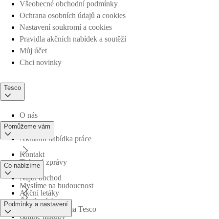
Všeobecné obchodní podmínky
Ochrana osobních údajů a cookies
Nastavení soukromí a cookies
Pravidla akčních nabídek a soutěží
Můj účet
Chci novinky
Tesco
O nás
Pomůžeme vám
Aktuální nabídka práce
Kontakt
Tiskové zprávy
Co nabízíme
Najdi obchod
Myslíme na budoucnost
Akční letáky
Časté otázky
Podmínky a nastavení
Obchodní skupina Tesco
Online nákupy