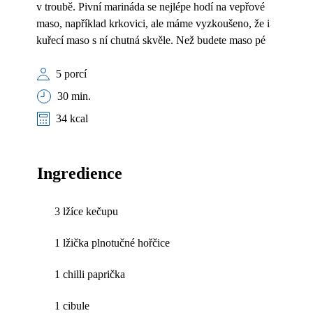
v troubě. Pivní marináda se nejlépe hodí na vepřové
maso, například krkovici, ale máme vyzkoušeno, že i
kuřecí maso s ní chutná skvěle. Než budete maso pé
5 porcí
30 min.
34 kcal
Ingredience
3 lžíce kečupu
1 lžička plnotučné hořčice
1 chilli paprička
1 cibule