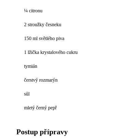
¼ citronu
2 stroužky česneku
150 ml světlého piva
1 lžička krystalového cukru
tymián
čerstvý rozmarýn
sůl
mletý černý pepř
Postup přípravy