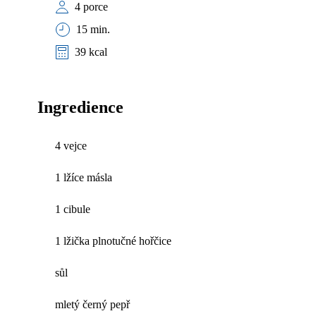
4 porce
15 min.
39 kcal
Ingredience
4 vejce
1 lžíce másla
1 cibule
1 lžička plnotučné hořčice
sůl
mletý černý pepř