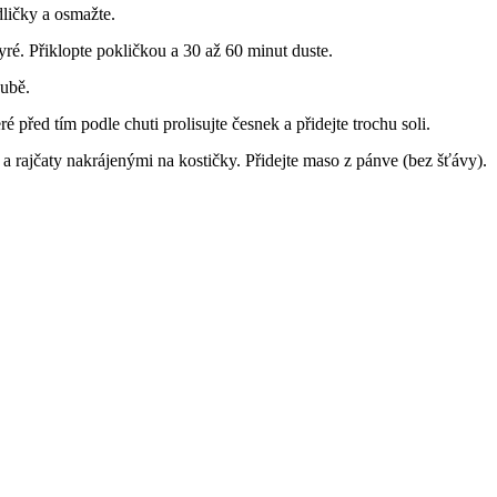
dličky a osmažte.
pyré. Přiklopte pokličkou a 30 až 60 minut duste.
oubě.
é před tím podle chuti prolisujte česnek a přidejte trochu soli.
 rajčaty nakrájenými na kostičky. Přidejte maso z pánve (bez šťávy).