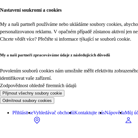
Nastavení soukromí a cookies
My a naši partneři používáme nebo ukládáme soubory cookies, abychom
personalizovanou reklamu. V opačném případě zůstanou aktivní jen n
Chcete vědět více? Přečtěte si informace týkající se
souborů cookie
.
My a naši partneři zpracováváme údaje z následujících důvodů
Povolením souborů cookies nám umožníte měřit efektivitu zobrazeného o
identifikovat vaše zařízení.
Zodpovědnost ohledně firemních údajů
Přijmout všechny soubory cookie
Odmítnout soubory cookies
Přihlásit se
Vyhledávač obchodů
Kontaktujte nás
Nápověda
Můj úč