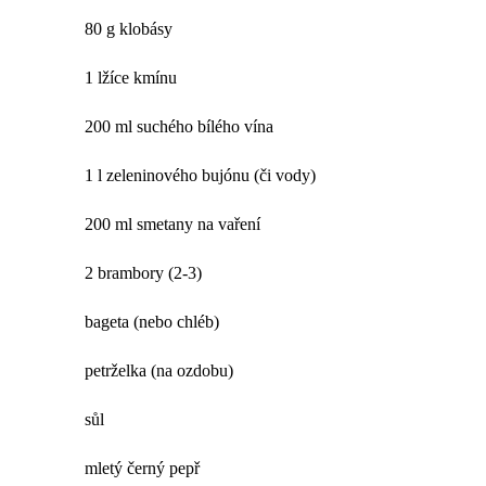
80 g klobásy
1 lžíce kmínu
200 ml suchého bílého vína
1 l zeleninového bujónu (či vody)
200 ml smetany na vaření
2 brambory (2-3)
bageta (nebo chléb)
petrželka (na ozdobu)
sůl
mletý černý pepř