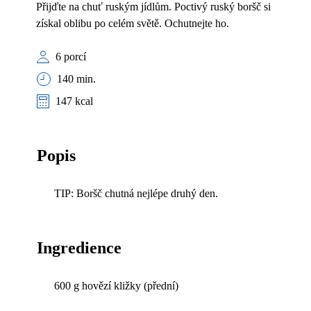
Přijďte na chuť ruským jídlům. Poctivý ruský boršč si
získal oblibu po celém světě. Ochutnejte ho.
6 porcí
140 min.
147 kcal
Popis
TIP: Boršč chutná nejlépe druhý den.
Ingredience
600 g hovězí kližky (přední)