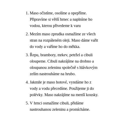
Maso očistíme, osolíme a opepříme.
Připravíme si větší hrnec a naplníme ho
vodou, kterou přivedeme k varu
Mezím maso zprudka osmažíme ze všech
stran na rozpáleném oleji. Maso dáme vařit
do vody a vaříme ho do měkka.
Řepu, brambory, mrkev, petržel a cibuli
oloupeme. Cibuli nakrájíme na drobno a
oloupanou zeleninu společně s hlávkovým
zelím nastrouháme na hrubo.
Jakmile je maso hotové, vyndáme ho z
vody a vodu přecedíme. Použijeme ji do
polévky. Maso nakrájíme na menší kousky.
V hrnci osmažíme cibuli, přidáme
nastrouhanou zeleninu a promícháme.