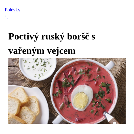
Polévky
Poctivý ruský boršč s
vařeným vejcem