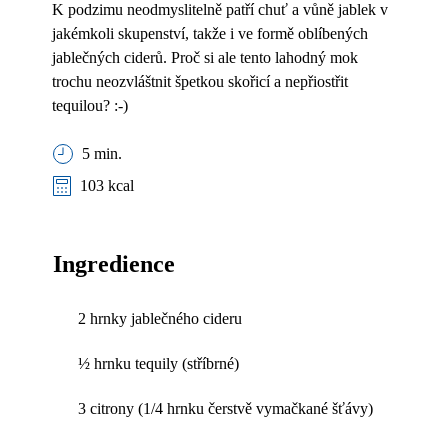
K podzimu neodmyslitelně patří chuť a vůně jablek v
jakémkoli skupenství, takže i ve formě oblíbených
jablečných ciderů. Proč si ale tento lahodný mok
trochu neozvláštnit špetkou skořicí a nepřiostřit
tequilou? :-)
5 min.
103 kcal
Ingredience
2 hrnky jablečného cideru
½ hrnku tequily (stříbrné)
3 citrony (1/4 hrnku čerstvě vymačkané šťávy)