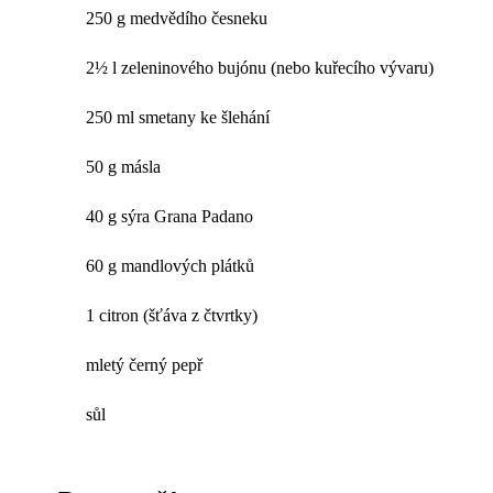
250 g medvědího česneku
2½ l zeleninového bujónu (nebo kuřecího vývaru)
250 ml smetany ke šlehání
50 g másla
40 g sýra Grana Padano
60 g mandlových plátků
1 citron (šťáva z čtvrtky)
mletý černý pepř
sůl