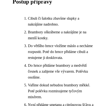
Postup přípravy
Cibuli či šalotku zbavíme slupky a
nakrájíme nadrobno.
Brambory oškrábeme a nakrájíme je na
menší kostky.
Do většího hrnce vložíme máslo a necháme
rozpustit. Poté do hrnce přidáme cibuli a
restujeme ji dosklovata.
Do hrnce přidáme brambory a medvědí
česnek a zalijeme vše vývarem. Polévku
osolíme.
Vaříme dokud nebudou brambory měkké.
Poté polévku rozmixujeme tyčovým
mixérem.
Nyní přidáme smetanu a citrónovou šťávu a