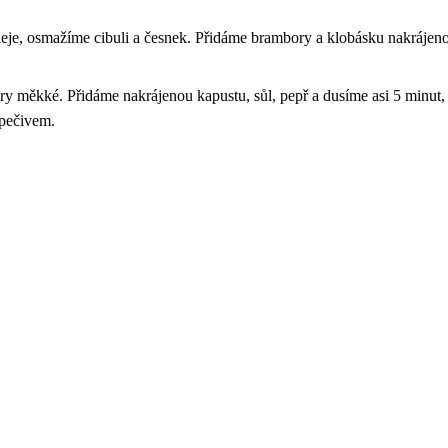
eje, osmažíme cibuli a česnek. Přidáme brambory a klobásku nakrájeno
y měkké. Přidáme nakrájenou kapustu, sůl, pepř a dusíme asi 5 minut
 pečivem.