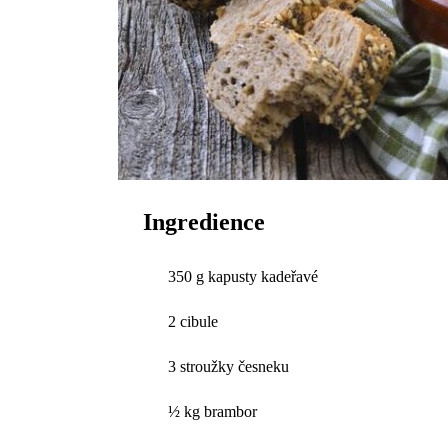
Ingredience
350 g kapusty kadeřavé
2 cibule
3 stroužky česneku
½ kg brambor