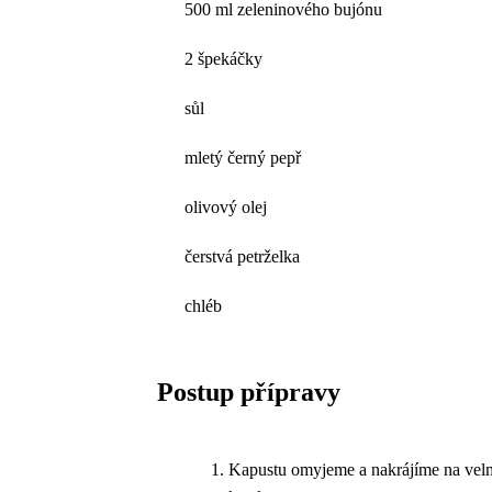
500 ml zeleninového bujónu
2 špekáčky
sůl
mletý černý pepř
olivový olej
čerstvá petrželka
chléb
Postup přípravy
Kapustu omyjeme a nakrájíme na velm