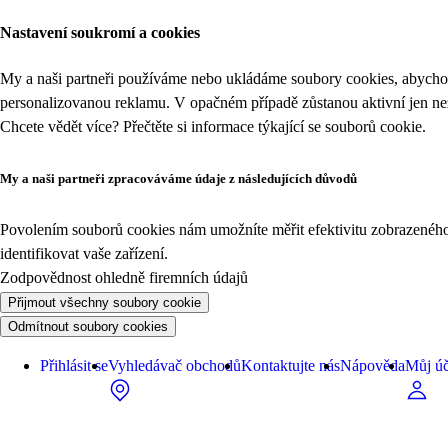
Nastavení soukromí a cookies
My a naši partneři používáme nebo ukládáme soubory cookies, abychom
personalizovanou reklamu. V opačném případě zůstanou aktivní jen n
Chcete vědět více? Přečtěte si informace týkající se
souborů cookie
.
My a naši partneři zpracováváme údaje z následujících důvodů
Povolením souborů cookies nám umožníte měřit efektivitu zobrazeného o
identifikovat vaše zařízení.
Zodpovědnost ohledně firemních údajů
Přijmout všechny soubory cookie
Odmítnout soubory cookies
Přihlásit se
Vyhledávač obchodů
Kontaktujte nás
Nápověda
Můj úč