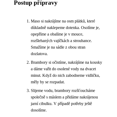
Postup přípravy
Maso si nakrájíme na osm plátků, které
důkladně naklepeme dotenka. Osolíme je,
opepříme a obalíme je v mouce,
rozšlehaných vajíčkách a strouhance.
Smažíme je na sádle z obou stran
dozlatova.
Brambory si očistíme, nakrájíme na kousky
a dáme vařit do osolené vody na dvacet
minut. Když do nich zabodneme vidličku,
měly by se rozpadat.
Slijeme vodu, brambory rozšťoucháme
společně s máslem a přidáme nakrájenou
jarní cibulku. V případě potřeby ještě
dosolíme.