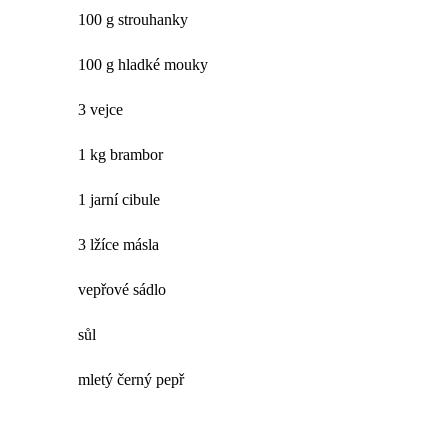
100 g strouhanky
100 g hladké mouky
3 vejce
1 kg brambor
1 jarní cibule
3 lžíce másla
vepřové sádlo
sůl
mletý černý pepř