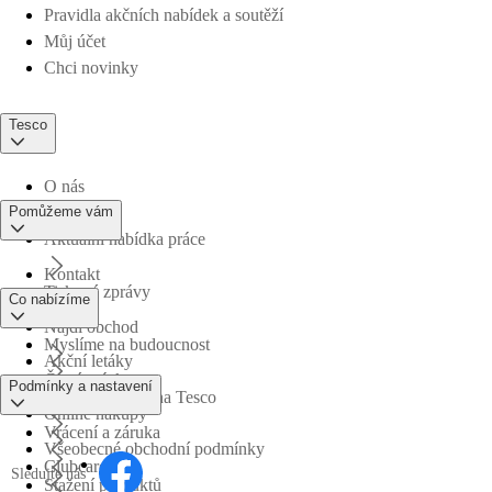
Pravidla akčních nabídek a soutěží
Můj účet
Chci novinky
Tesco
O nás
Pomůžeme vám
Aktuální nabídka práce
Kontakt
Tiskové zprávy
Co nabízíme
Najdi obchod
Myslíme na budoucnost
Akční letáky
Časté otázky
Podmínky a nastavení
Obchodní skupina Tesco
Online nákupy
Vrácení a záruka
Všeobecné obchodní podmínky
Clubcard
Sledujte nás
Stažení produktů