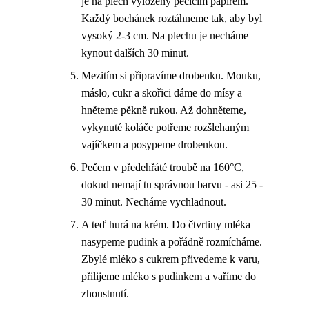
je na plech vyložený pečicím papírem.
Každý bochánek roztáhneme tak, aby byl
vysoký 2-3 cm. Na plechu je necháme
kynout dalších 30 minut.
Mezitím si připravíme drobenku. Mouku,
máslo, cukr a skořici dáme do mísy a
hněteme pěkně rukou. Až dohněteme,
vykynuté koláče potřeme rozšlehaným
vajíčkem a posypeme drobenkou.
Pečem v předehřáté troubě na 160°C,
dokud nemají tu správnou barvu - asi 25 -
30 minut. Necháme vychladnout.
A teď hurá na krém. Do čtvrtiny mléka
nasypeme pudink a pořádně rozmícháme.
Zbylé mléko s cukrem přivedeme k varu,
přilijeme mléko s pudinkem a vaříme do
zhoustnutí.