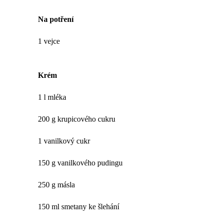
Na potření
1 vejce
Krém
1 l mléka
200 g krupicového cukru
1 vanilkový cukr
150 g vanilkového pudingu
250 g másla
150 ml smetany ke šlehání