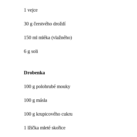
1 vejce
30 g čerstvého droždí
150 ml mléka (vlažného)
6 g soli
Drobenka
100 g polohrubé mouky
100 g másla
100 g krupicového cukru
1 lžička mleté skořice