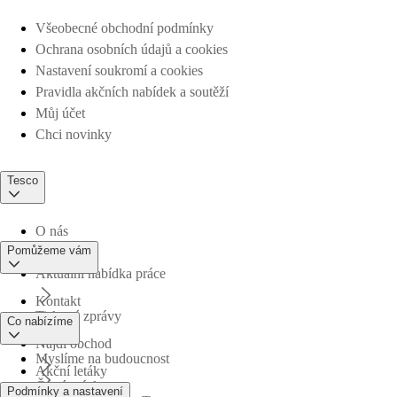
Všeobecné obchodní podmínky
Ochrana osobních údajů a cookies
Nastavení soukromí a cookies
Pravidla akčních nabídek a soutěží
Můj účet
Chci novinky
Tesco
O nás
Pomůžeme vám
Aktuální nabídka práce
Kontakt
Tiskové zprávy
Co nabízíme
Najdi obchod
Myslíme na budoucnost
Akční letáky
Časté otázky
Podmínky a nastavení