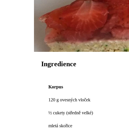
Ingredience
Korpus
120 g ovesných vloček
½ cukety (středně velké)
mletá skořice