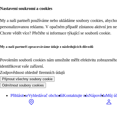
Nastavení soukromí a cookies
My a naši partneři používáme nebo ukládáme soubory cookies, abychom
personalizovanou reklamu. V opačném případě zůstanou aktivní jen n
Chcete vědět více? Přečtěte si informace týkající se
souborů cookie
.
My a naši partneři zpracováváme údaje z následujících důvodů
Povolením souborů cookies nám umožníte měřit efektivitu zobrazeného o
identifikovat vaše zařízení.
Zodpovědnost ohledně firemních údajů
Přijmout všechny soubory cookie
Odmítnout soubory cookies
Přihlásit se
Vyhledávač obchodů
Kontaktujte nás
Nápověda
Můj úč