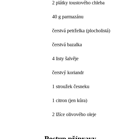
2 plátky toustového chleba
40 g parmazánu
čerstvá petrželka (plocholistá)
čerstvá bazalka
4 listy šalvěje
čerstvý koriandr
1 stroužek česneku
1 citron (jen kůra)
2 lžíce olivového oleje
Postup přípravy