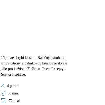
Připravte si rybí klasiku! Báječný pstruh na
grilu s citrony a bylinkovou krustou je skvělé
jídlo pro každou příležitost. Tesco Recepty -
čerstvá inspirace.
4 porce
30 min.
172 kcal