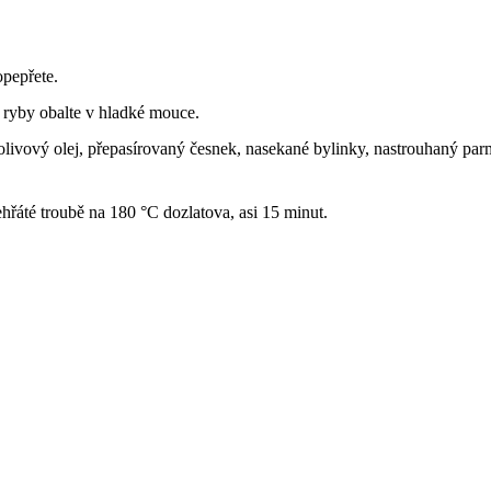
opepřete.
é ryby obalte v hladké mouce.
e olivový olej, přepasírovaný česnek, nasekané bylinky, nastrouhaný par
ehřáté troubě na 180 °C dozlatova, asi 15 minut.