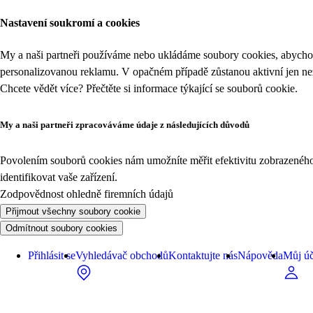
Nastavení soukromí a cookies
My a naši partneři používáme nebo ukládáme soubory cookies, abychom
personalizovanou reklamu. V opačném případě zůstanou aktivní jen n
Chcete vědět více? Přečtěte si informace týkající se
souborů cookie
.
My a naši partneři zpracováváme údaje z následujících důvodů
Povolením souborů cookies nám umožníte měřit efektivitu zobrazeného o
identifikovat vaše zařízení.
Zodpovědnost ohledně firemních údajů
Přijmout všechny soubory cookie
Odmítnout soubory cookies
Přihlásit se
Vyhledávač obchodů
Kontaktujte nás
Nápověda
Můj úč