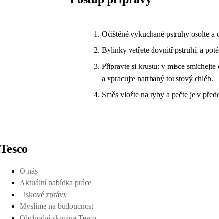
Očištěné vykuchané pstruhy osolte a 
Bylinky vetřete dovnitř pstruhů a pot
Připravte si krustu: v misce smíchejt
a vpracujte natrhaný toustový chléb.
Směs vložte na ryby a pečte je v před
Tesco
O nás
Aktuální nabídka práce
Tiskové zprávy
Myslíme na budoucnost
Obchodní skupina Tesco