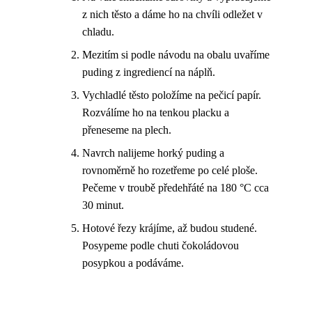
z nich těsto a dáme ho na chvíli odležet v
chladu.
Mezitím si podle návodu na obalu uvaříme
puding z ingrediencí na náplň.
Vychladlé těsto položíme na pečicí papír.
Rozválíme ho na tenkou placku a
přeneseme na plech.
Navrch nalijeme horký puding a
rovnoměrně ho rozetřeme po celé ploše.
Pečeme v troubě předehřáté na 180 °C cca
30 minut.
Hotové řezy krájíme, až budou studené.
Posypeme podle chuti čokoládovou
posypkou a podáváme.