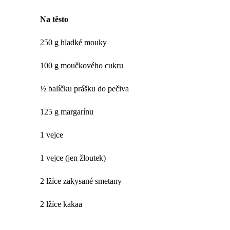
Na těsto
250 g hladké mouky
100 g moučkového cukru
½ balíčku prášku do pečiva
125 g margarínu
1 vejce
1 vejce (jen žloutek)
2 lžíce zakysané smetany
2 lžíce kakaa