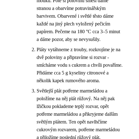
mouku. Poté si polovinu směsi dáme
stranou a obarvíme potravinářským
barvivem. Obarvené i světlé těsto dáme
každé na jiný plech vyložený pečicím
papírem. Pečeme na 180 °C cca 3–5 minut
a dáme pozor, aby se nevysušily.
Pláty vytáhneme z trouby, rozkrojíme je na
dvě poloviny a připravíme si rozvar -
smícháme vodu s cukrem a chvíli povaříme.
Přidáme cca 5 g kyseliny citronové a
několik kapek rumového aroma.
Světlejší plát potřeme marmeládou a
položíme na něj plát růžový. Na něj pak
lžičkou poklademe teplý rozvar, opět
potřeme marmeládou a přikryjeme dalším
světlým plátem. Ten opět navlhčíme
cukrovým rozvarem, potřeme marmeládou
a přiložíme poslední růžový plát.