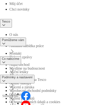
Můj účet
Chci novinky
Tesco
O nás
Pomůžeme vám
Aktuální nabídka práce
Kontakt
Tiskové zprávy
Co nabízíme
Najdi obchod
Myslíme na budoucnost
Akční letáky
Časté otázky
Podmínky a nastavení
Obchodní skupina Tesco
Online nákupy
Vrácení a záruka
Všeobecné obchodní podmínky
Clubcard
Sledujte nás
Stažení produktů
Ochrana osobních údajů a cookies