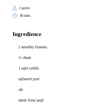
1 porce
30 min.
Ingredience
2 stroužky česneku
½ cibule
1 rajče (větší)
rajčatové pyré
sůl
mletý černý pepř