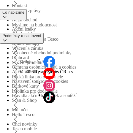
Kontakt
Tiskové zprávy
Co nabízíme
Najdi obchod
Myslíme na budoucnost
Akční letáky
Časté otázky
Podmínky a nastavení
Obchodní skupina Tesco
Online nákupy
Vrácení a záruka
Všeobecné obchodní podmínky
Clubcard
Sledujte nás
Stažení produktů
Ochrana osobních údajů a cookies
©
2026 Tesco Stores ČR a.s.
Akční nabídky a soutěže
Etická linka pro dodavatele
Nastavení soukromí a cookies
Dárkové karty
Infolinka pro dodavatele
Pravidla akčních nabídek a soutěží
Scan & Shop
Můj účet
Hello Tesco
Chci novinky
Tesco mobile