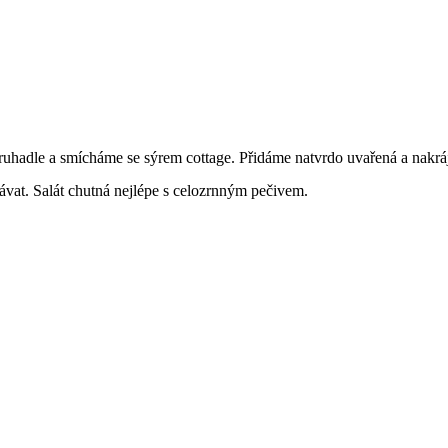
uhadle a smícháme se sýrem cottage. Přidáme natvrdo uvařená a nakráj
vat. Salát chutná nejlépe s celozrnným pečivem.