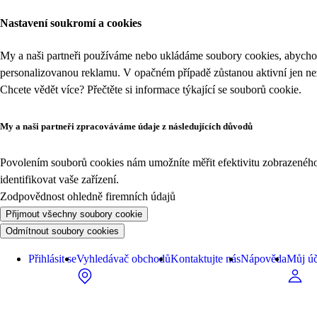
Nastavení soukromí a cookies
My a naši partneři používáme nebo ukládáme soubory cookies, abychom
personalizovanou reklamu. V opačném případě zůstanou aktivní jen n
Chcete vědět více? Přečtěte si informace týkající se
souborů cookie
.
My a naši partneři zpracováváme údaje z následujících důvodů
Povolením souborů cookies nám umožníte měřit efektivitu zobrazeného o
identifikovat vaše zařízení.
Zodpovědnost ohledně firemních údajů
Přijmout všechny soubory cookie
Odmítnout soubory cookies
Přihlásit se
Vyhledávač obchodů
Kontaktujte nás
Nápověda
Můj úč