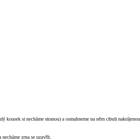
alý kousek si necháme stranou) a osmahneme na něm cibuli nakrájenou
a necháme zrna se uzavřít.