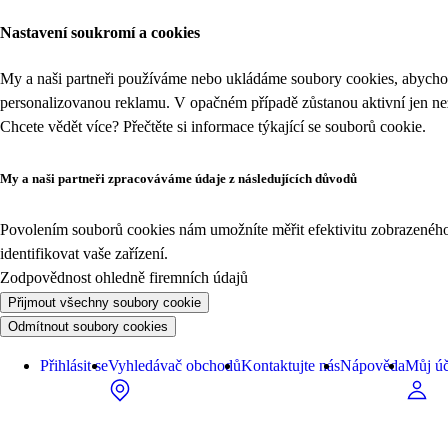
Nastavení soukromí a cookies
My a naši partneři používáme nebo ukládáme soubory cookies, abychom
personalizovanou reklamu. V opačném případě zůstanou aktivní jen n
Chcete vědět více? Přečtěte si informace týkající se
souborů cookie
.
My a naši partneři zpracováváme údaje z následujících důvodů
Povolením souborů cookies nám umožníte měřit efektivitu zobrazeného o
identifikovat vaše zařízení.
Zodpovědnost ohledně firemních údajů
Přijmout všechny soubory cookie
Odmítnout soubory cookies
Přihlásit se
Vyhledávač obchodů
Kontaktujte nás
Nápověda
Můj úč