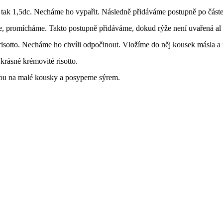
í tak 1,5dc. Necháme ho vypařit. Následně přidáváme postupně po částec
, promícháme. Takto postupně přidáváme, dokud rýže není uvařená al 
sotto. Necháme ho chvíli odpočinout. Vložíme do něj kousek másla a 
rásné krémovité risotto.
ou na malé kousky a posypeme sýrem.