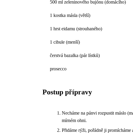
500 ml zeleninového bujónu (domácího)
1 kostka másla (větší)
1 hrst eidamu (strouhaného)
1 cibule (menší)
čerstvá bazalka (pár lístků)
prosecco
Postup přípravy
Necháme na pánvi rozpustit máslo (m
mírném ohni.
Přidáme rýži, pořádně ji promícháme 