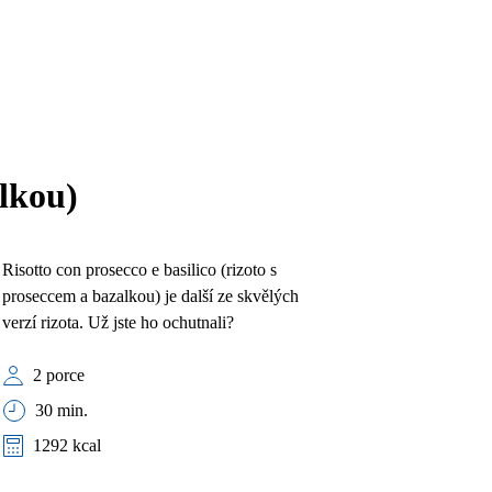
alkou)
Risotto con prosecco e basilico (rizoto s
proseccem a bazalkou) je další ze skvělých
verzí rizota. Už jste ho ochutnali?
2 porce
30 min.
1292 kcal