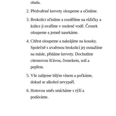
obalu.
Předvařené krevety oloupeme a očistíme.
Brokolici očistíme a rozdělíme na růžičky a
krátce ji uvaříme v osolené vodě. Česnek
oloupeme a jemně nasekáme.
Chřest oloupeme a nakrájíme na kousky.
Společně s uvařenou brokolicí jej osmažíme
na másle, přidáme krevety. Dochutíme
citronovou šťávou, česnekem, solí a
pepřem.
Vše zalijeme bílým vínem a počkáme,
dokud se alkohol nevypaří.
Hotovou směs smícháme s rýží a
podáváme.