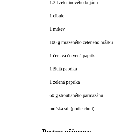
1.2 l zeleninového bujónu
1 cibule
1 mrkev
100 g mraženého zeleného hrášku
1 čerstvá červená paprika
1 žlutá paprika
1 zelená paprika
60 g strouhaného parmazánu
mořská sůl (podle chuti)
Postup přípravy