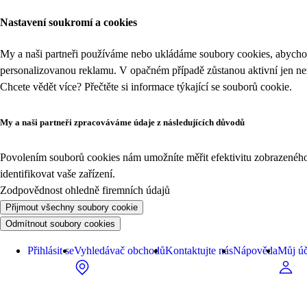
Nastavení soukromí a cookies
My a naši partneři používáme nebo ukládáme soubory cookies, abychom
personalizovanou reklamu. V opačném případě zůstanou aktivní jen n
Chcete vědět více? Přečtěte si informace týkající se
souborů cookie
.
My a naši partneři zpracováváme údaje z následujících důvodů
Povolením souborů cookies nám umožníte měřit efektivitu zobrazeného o
identifikovat vaše zařízení.
Zodpovědnost ohledně firemních údajů
Přijmout všechny soubory cookie
Odmítnout soubory cookies
Přihlásit se
Vyhledávač obchodů
Kontaktujte nás
Nápověda
Můj úč