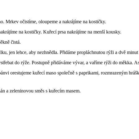
o. Mrkev očistíme, oloupeme a nakrájíme na kostičky.
nakrájíme na kostičky. Kuřecí prsa nakrájíme na menší kousky.
ěkně čistá.
u, jen lehce, aby nezhnědla. Přidáme propláchnutou rýži a dvě minut 
třebat do rýže. Postupně přidáváme vývar, a vaříme rýži do měkka. As
pánvi orestujeme kuřecí maso společně s paprikami, rozmrazeným hráš
án a zeleninovou směs s kuřecím masem.