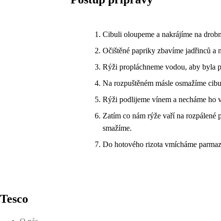
Cibuli oloupeme a nakrájíme na drobn
Očištěné papriky zbavíme jadřinců a 
Rýži propláchneme vodou, aby byla p
Na rozpuštěném másle osmažíme cibulk
Rýži podlijeme vínem a necháme ho vs
Zatím co nám rýže vaří na rozpálené 
smažíme.
Do hotového rizota vmícháme parmaz
Tesco