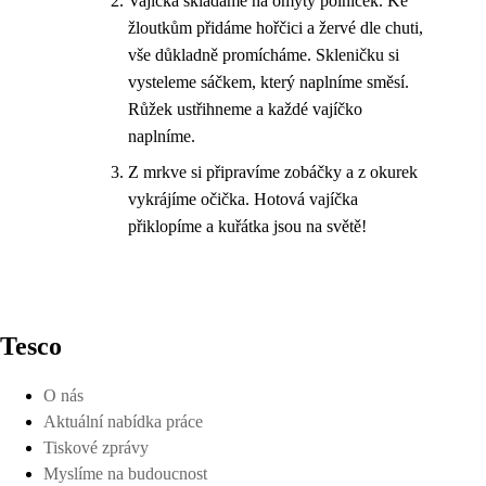
Vajíčka skládáme na omytý polníček. Ke
žloutkům přidáme hořčici a žervé dle chuti,
vše důkladně promícháme. Skleničku si
vysteleme sáčkem, který naplníme směsí.
Růžek ustřihneme a každé vajíčko
naplníme.
Z mrkve si připravíme zobáčky a z okurek
vykrájíme očička. Hotová vajíčka
přiklopíme a kuřátka jsou na světě!
Tesco
O nás
Aktuální nabídka práce
Tiskové zprávy
Myslíme na budoucnost