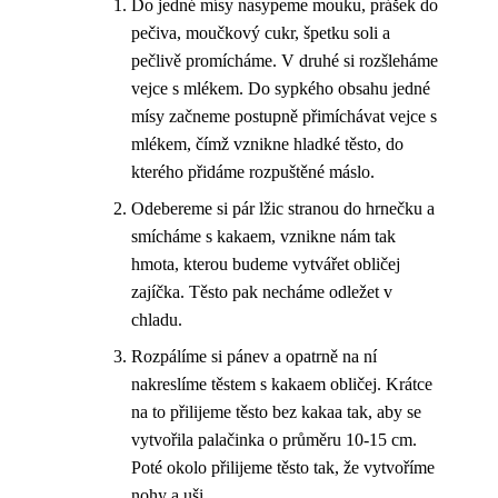
Do jedné mísy nasypeme mouku, prášek do
pečiva, moučkový cukr, špetku soli a
pečlivě promícháme. V druhé si rozšleháme
vejce s mlékem. Do sypkého obsahu jedné
mísy začneme postupně přimíchávat vejce s
mlékem, čímž vznikne hladké těsto, do
kterého přidáme rozpuštěné máslo.
Odebereme si pár lžic stranou do hrnečku a
smícháme s kakaem, vznikne nám tak
hmota, kterou budeme vytvářet obličej
zajíčka. Těsto pak necháme odležet v
chladu.
Rozpálíme si pánev a opatrně na ní
nakreslíme těstem s kakaem obličej. Krátce
na to přilijeme těsto bez kakaa tak, aby se
vytvořila palačinka o průměru 10-15 cm.
Poté okolo přilijeme těsto tak, že vytvoříme
nohy a uši.