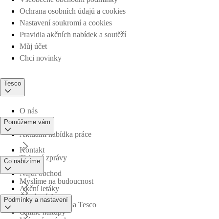
Ochrana osobních údajů a cookies
Nastavení soukromí a cookies
Pravidla akčních nabídek a soutěží
Můj účet
Chci novinky
Tesco
O nás
Pomůžeme vám
Aktuální nabídka práce
Kontakt
Tiskové zprávy
Co nabízíme
Najdi obchod
Myslíme na budoucnost
Akční letáky
Časté otázky
Podmínky a nastavení
Obchodní skupina Tesco
Online nákupy