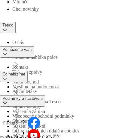
Můj účet
Chci novinky
Tesco
O nás
Pomůžeme vám
Aktuální nabídka práce
Kontakt
Tiskové zprávy
Co nabízíme
Najdi obchod
Myslíme na budoucnost
Akční letáky
Časté otázky
Podmínky a nastavení
Obchodní skupina Tesco
Online nákupy
Vrácení a záruka
Všeobecné obchodní podmínky
Clubcard
Sledujte nás
Stažení produktů
Ochrana osobních údajů a cookies
Akční nabídky a soutěže
©
2026 Tesco Stores ČR a.s.