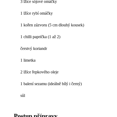
3 lžíce sójové omáčky
1 lžíce rybí omáčky
1 kořen zázvoru (5 cm dlouhý kousek)
1 chilli paprička (1 až 2)
čerstvý koriandr
1 limetka
2 lžíce řepkového oleje
1 balení sezamu (ideálně bílý i černý)
sůl
Postup přípravy