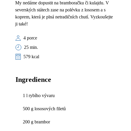
My nedáme dopustit na bramboračku či kulajdu. V
severských státech zase na polévku z lososem a s
koprem, která je plná netradičních chutí. Vyzkoušejte
ji také!
4 porce
25 min.
579 kcal
Ingredience
1 l rybího vývaru
500 g lososových filetů
200 g brambor