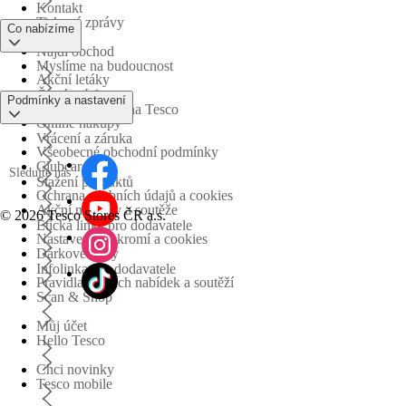
Kontakt
Tiskové zprávy
Co nabízíme
Najdi obchod
Myslíme na budoucnost
Akční letáky
Časté otázky
Podmínky a nastavení
Obchodní skupina Tesco
Online nákupy
Vrácení a záruka
Všeobecné obchodní podmínky
Clubcard
Sledujte nás
Stažení produktů
Ochrana osobních údajů a cookies
Akční nabídky a soutěže
©
2026 Tesco Stores ČR a.s.
Etická linka pro dodavatele
Nastavení soukromí a cookies
Dárkové karty
Infolinka pro dodavatele
Pravidla akčních nabídek a soutěží
Scan & Shop
Můj účet
Hello Tesco
Chci novinky
Tesco mobile