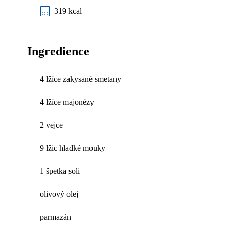
319 kcal
Ingredience
4 lžíce zakysané smetany
4 lžíce majonézy
2 vejce
9 lžic hladké mouky
1 špetka soli
olivový olej
parmazán