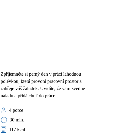
Zpříjemněte si perný den v práci lahodnou
polévkou, která provoní pracovní prostor a
zahřeje váš žaludek. Uvidíte, že vám zvedne
náladu a přidá chuť do práce!
4 porce
30 min.
117 kcal