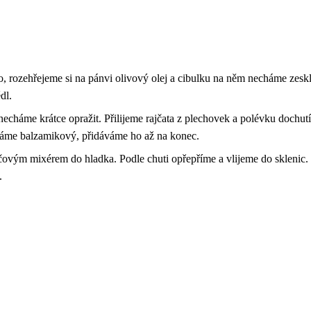
o, rozehřejeme si na pánvi olivový olej a cibulku na něm necháme zesk
dl.
echáme krátce opražit. Přilijeme rajčata z plechovek a polévku dochu
 máme balzamikový, přidáváme ho až na konec.
čovým mixérem do hladka. Podle chuti opřepříme a vlijeme do sklenic
.