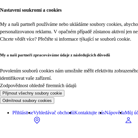
Nastavení soukromí a cookies
My a naši partneři používáme nebo ukládáme soubory cookies, abychom
personalizovanou reklamu. V opačném případě zůstanou aktivní jen n
Chcete vědět více? Přečtěte si informace týkající se
souborů cookie
.
My a naši partneři zpracováváme údaje z následujících důvodů
Povolením souborů cookies nám umožníte měřit efektivitu zobrazeného o
identifikovat vaše zařízení.
Zodpovědnost ohledně firemních údajů
Přijmout všechny soubory cookie
Odmítnout soubory cookies
Přihlásit se
Vyhledávač obchodů
Kontaktujte nás
Nápověda
Můj úč