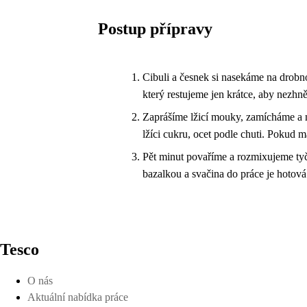
Postup přípravy
Cibuli a česnek si nasekáme na drobn
který restujeme jen krátce, aby nezhně
Zaprášíme lžicí mouky, zamícháme a n
lžíci cukru, ocet podle chuti. Pokud
Pět minut povaříme a rozmixujeme ty
bazalkou a svačina do práce je hotová
Tesco
O nás
Aktuální nabídka práce