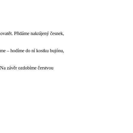
lovatět. Přidáme nakrájený česnek,
tíme – hodíme do ní kostku bujónu,
. Na závěr ozdobíme čerstvou