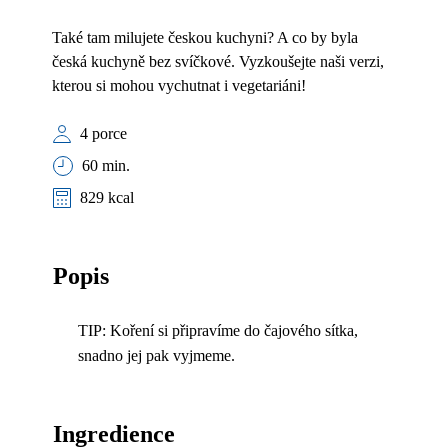
Také tam milujete českou kuchyni? A co by byla
česká kuchyně bez svíčkové. Vyzkoušejte naši verzi,
kterou si mohou vychutnat i vegetariáni!
4 porce
60 min.
829 kcal
Popis
TIP: Koření si připravíme do čajového sítka,
snadno jej pak vyjmeme.
Ingredience