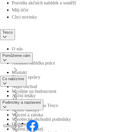
Pravidla akčních nabídek a soutěží
Můj účet
Chci novinky
Tesco
O nás
Pomůžeme vám
Aktuální nabídka práce
Kontakt
Tiskové zprávy
Co nabízíme
Najdi obchod
Myslíme na budoucnost
Akční letáky
Časté otázky
Podmínky a nastavení
Obchodní skupina Tesco
Online nákupy
Vrácení a záruka
Všeobecné obchodní podmínky
Clubcard
Sledujte nás
Stažení produktů