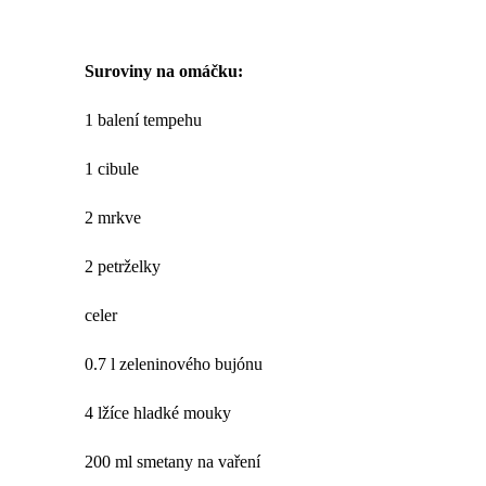
Suroviny na omáčku:
1 balení tempehu
1 cibule
2 mrkve
2 petrželky
celer
0.7 l zeleninového bujónu
4 lžíce hladké mouky
200 ml smetany na vaření