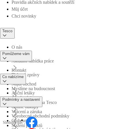
Pravidla akčních nabídek a soutěží
Můj účet
Chci novinky
Tesco
O nás
Pomůžeme vám
Aktuální nabídka práce
Kontakt
Tiskové zprávy
Co nabízíme
Najdi obchod
Myslíme na budoucnost
Akční letáky
Časté otázky
Podmínky a nastavení
Obchodní skupina Tesco
Online nákupy
Vrácení a záruka
Všeobecné obchodní podmínky
Clubcard
Sledujte nás
Stažení produktů