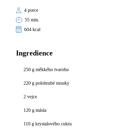
4 porce
55 min.
604 kcal
Ingredience
250 g měkkého tvarohu
220 g polohrubé mouky
2 vejce
120 g másla
110 g krystalového cukru