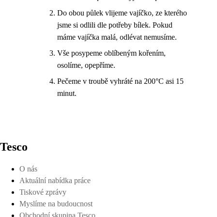
Do obou půlek vlijeme vajíčko, ze kterého
jsme si odlili dle potřeby bílek. Pokud
máme vajíčka malá, odlévat nemusíme.
Vše posypeme oblíbeným kořením,
osolíme, opepříme.
Pečeme v troubě vyhráté na 200°C asi 15
minut.
Tesco
O nás
Aktuální nabídka práce
Tiskové zprávy
Myslíme na budoucnost
Obchodní skupina Tesco