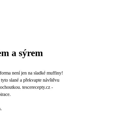
em a sýrem
forma není jen na sladké muffiny!
i tyto slané a překvapte návštěvu
pochoutkou. tescerecepty.cz -
pirace.
.