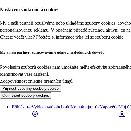
Nastavení soukromí a cookies
My a naši partneři používáme nebo ukládáme soubory cookies, abychom
personalizovanou reklamu. V opačném případě zůstanou aktivní jen n
Chcete vědět více? Přečtěte si informace týkající se
souborů cookie
.
My a naši partneři zpracováváme údaje z následujících důvodů
Povolením souborů cookies nám umožníte měřit efektivitu zobrazeného o
identifikovat vaše zařízení.
Zodpovědnost ohledně firemních údajů
Přijmout všechny soubory cookie
Odmítnout soubory cookies
Přihlásit se
Vyhledávač obchodů
Kontaktujte nás
Nápověda
Můj úč