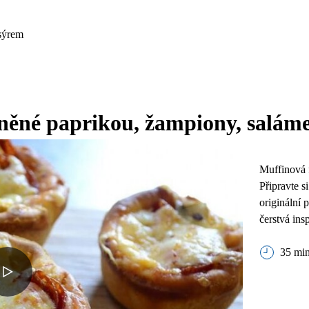
 sýrem
lněné paprikou, žampiony, salám
Muffinová 
Připravte s
originální 
čerstvá ins
35 min