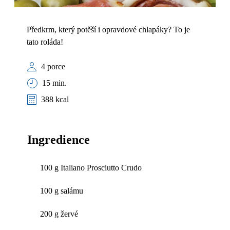
Předkrm, který potěší i opravdové chlapáky? To je
tato roláda!
4 porce
15 min.
388 kcal
Ingredience
100 g Italiano Prosciutto Crudo
100 g salámu
200 g žervé