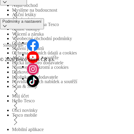
Najdi obchod
Myslíme na budoucnost
Akční letáky
Časté otázky
Podmínky a nastavení
Obchodní skupina Tesco
Online nákupy
Vrácení a záruka
Všeobecné obchodní podmínky
Clubcard
Sledujte nás
Stažení produktů
Ochrana osobních údajů a cookies
Akční nabídky a soutěže
©
2026 Tesco Stores ČR a.s.
Etická linka pro dodavatele
Nastavení soukromí a cookies
Dárkové karty
Infolinka pro dodavatele
Pravidla akčních nabídek a soutěží
Scan & Shop
Můj účet
Hello Tesco
Chci novinky
Tesco mobile
Mobilní aplikace