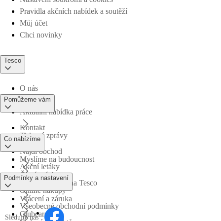
Pravidla akčních nabídek a soutěží
Můj účet
Chci novinky
Tesco
O nás
Pomůžeme vám
Aktuální nabídka práce
Kontakt
Tiskové zprávy
Co nabízíme
Najdi obchod
Myslíme na budoucnost
Akční letáky
Časté otázky
Podmínky a nastavení
Obchodní skupina Tesco
Online nákupy
Vrácení a záruka
Všeobecné obchodní podmínky
Clubcard
Sledujte nás