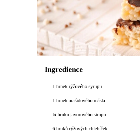
Ingredience
1 hrnek rýžového syrupu
1 hrnek arašidového másla
¼ hrnku javorového sirupu
6 hrnků rýžových chlebíček