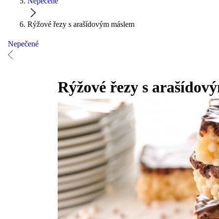
Nepečené
Rýžové řezy s arašídovým máslem
Nepečené
Rýžové řezy s arašído