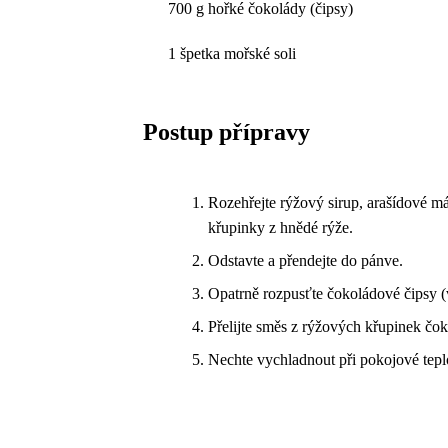
700 g hořké čokolády (čipsy)
1 špetka mořské soli
Postup přípravy
Rozehřejte rýžový sirup, arašídové má
křupinky z hnědé rýže.
Odstavte a přendejte do pánve.
Opatrně rozpusťte čokoládové čipsy (v
Přelijte směs z rýžových křupinek čok
Nechte vychladnout při pokojové tepl