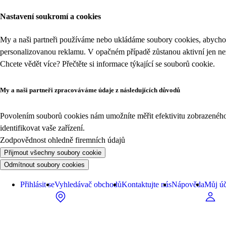
Nastavení soukromí a cookies
My a naši partneři používáme nebo ukládáme soubory cookies, abychom
personalizovanou reklamu. V opačném případě zůstanou aktivní jen n
Chcete vědět více? Přečtěte si informace týkající se
souborů cookie
.
My a naši partneři zpracováváme údaje z následujících důvodů
Povolením souborů cookies nám umožníte měřit efektivitu zobrazeného o
identifikovat vaše zařízení.
Zodpovědnost ohledně firemních údajů
Přijmout všechny soubory cookie
Odmítnout soubory cookies
Přihlásit se
Vyhledávač obchodů
Kontaktujte nás
Nápověda
Můj úč