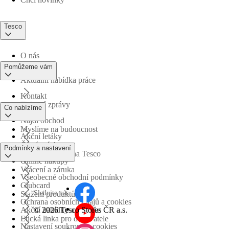
Tesco
O nás
Pomůžeme vám
Aktuální nabídka práce
Kontakt
Tiskové zprávy
Co nabízíme
Najdi obchod
Myslíme na budoucnost
Akční letáky
Časté otázky
Podmínky a nastavení
Obchodní skupina Tesco
Online nákupy
Vrácení a záruka
Všeobecné obchodní podmínky
Clubcard
Sledujte nás
Stažení produktů
Ochrana osobních údajů a cookies
©
2026 Tesco Stores ČR a.s.
Akční nabídky a soutěže
Etická linka pro dodavatele
Nastavení soukromí a cookies