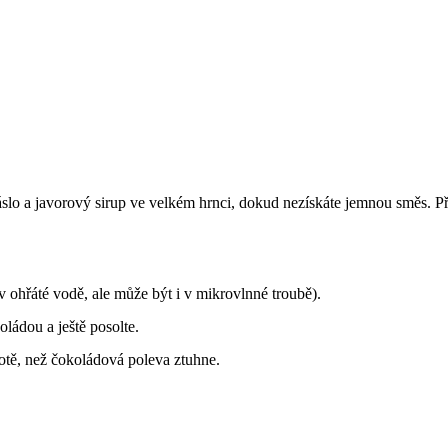
slo a javorový sirup ve velkém hrnci, dokud nezískáte jemnou směs. Při
 ohřáté vodě, ale může být i v mikrovlnné troubě).
oládou a ještě posolte.
otě, než čokoládová poleva ztuhne.