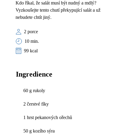
Kdo říkal, že salát musí být nudný a mdlý?
Vyzkoušejte tento chutí překypující salát a už
nebudete chtít jiný.
2 porce
10 min.
99 kcal
Ingredience
60 g rukoly
2 čerstvé fíky
1 hrst pekanových ořechů
50 g kozího sýra