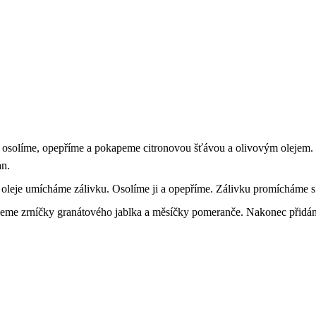
Ty osolíme, opepříme a pokapeme citronovou šťávou a olivovým olejem
an.
oleje umícháme zálivku. Osolíme ji a opepříme. Zálivku promícháme s l
sypeme zrníčky granátového jablka a měsíčky pomeranče. Nakonec přidá