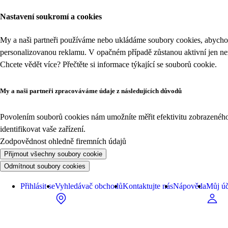
Nastavení soukromí a cookies
My a naši partneři používáme nebo ukládáme soubory cookies, abychom
personalizovanou reklamu. V opačném případě zůstanou aktivní jen n
Chcete vědět více? Přečtěte si informace týkající se
souborů cookie
.
My a naši partneři zpracováváme údaje z následujících důvodů
Povolením souborů cookies nám umožníte měřit efektivitu zobrazeného o
identifikovat vaše zařízení.
Zodpovědnost ohledně firemních údajů
Přijmout všechny soubory cookie
Odmítnout soubory cookies
Přihlásit se
Vyhledávač obchodů
Kontaktujte nás
Nápověda
Můj úč