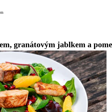
em
osem, granátovým jablkem a pom