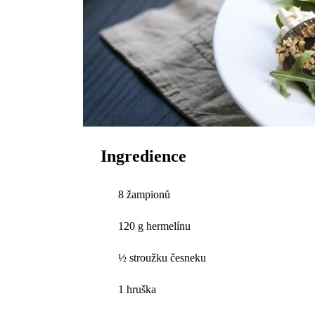
Ingredience
8 žampionů
120 g hermelínu
½ stroužku česneku
1 hruška