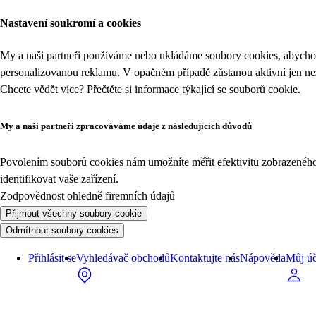
Nastavení soukromí a cookies
My a naši partneři používáme nebo ukládáme soubory cookies, abychom
personalizovanou reklamu. V opačném případě zůstanou aktivní jen n
Chcete vědět více? Přečtěte si informace týkající se
souborů cookie
.
My a naši partneři zpracováváme údaje z následujících důvodů
Povolením souborů cookies nám umožníte měřit efektivitu zobrazeného o
identifikovat vaše zařízení.
Zodpovědnost ohledně firemních údajů
Přijmout všechny soubory cookie
Odmítnout soubory cookies
Přihlásit se
Vyhledávač obchodů
Kontaktujte nás
Nápověda
Můj úč