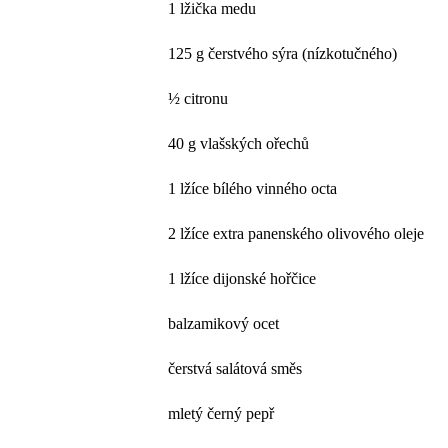
1 lžička medu
125 g čerstvého sýra (nízkotučného)
½ citronu
40 g vlašských ořechů
1 lžíce bílého vinného octa
2 lžíce extra panenského olivového oleje
1 lžíce dijonské hořčice
balzamikový ocet
čerstvá salátová směs
mletý černý pepř