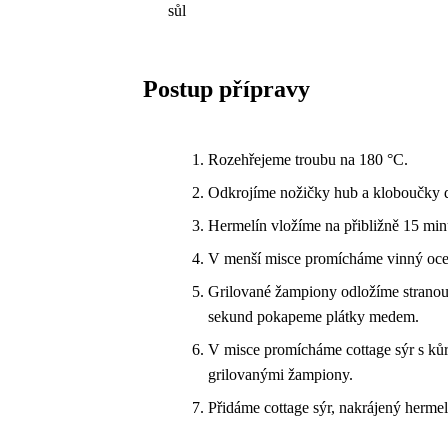
sůl
Postup přípravy
Rozehřejeme troubu na 180 °C.
Odkrojíme nožičky hub a kloboučky d
Hermelín vložíme na přibližně 15 min
V menší misce promícháme vinný ocet 
Grilované žampiony odložíme stranou.
sekund pokapeme plátky medem.
V misce promícháme cottage sýr s kůro
grilovanými žampiony.
Přidáme cottage sýr, nakrájený hermel