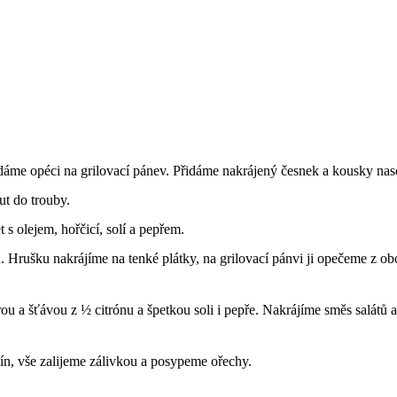
áme opéci na grilovací pánev. Přidáme nakrájený česnek a kousky nas
ut do trouby.
s olejem, hořčicí, solí a pepřem.
 Hrušku nakrájíme na tenké plátky, na grilovací pánvi ji opečeme z ob
u a šťávou z ½ citrónu a špetkou soli i pepře. Nakrájíme směs salátů 
ín, vše zalijeme zálivkou a posypeme ořechy.