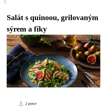
Salát s quinoou, grilovaným
sýrem a fíky
2 porce