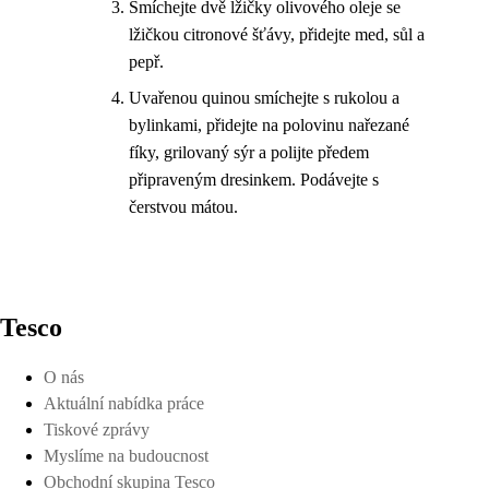
Smíchejte dvě lžičky olivového oleje se
lžičkou citronové šťávy, přidejte med, sůl a
pepř.
Uvařenou quinou smíchejte s rukolou a
bylinkami, přidejte na polovinu nařezané
fíky, grilovaný sýr a polijte předem
připraveným dresinkem. Podávejte s
čerstvou mátou.
Tesco
O nás
Aktuální nabídka práce
Tiskové zprávy
Myslíme na budoucnost
Obchodní skupina Tesco