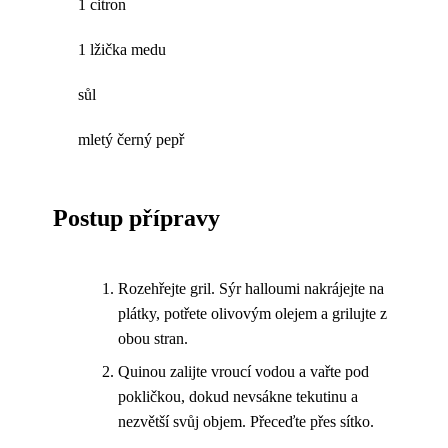
1 citron
1 lžička medu
sůl
mletý černý pepř
Postup přípravy
Rozehřejte gril. Sýr halloumi nakrájejte na
plátky, potřete olivovým olejem a grilujte z
obou stran.
Quinou zalijte vroucí vodou a vařte pod
pokličkou, dokud nevsákne tekutinu a
nezvětší svůj objem. Přeceďte přes sítko.