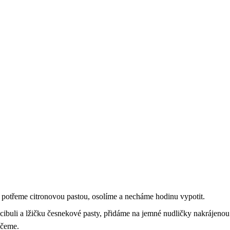
e potřeme citronovou pastou, osolíme a necháme hodinu vypotit.
cibuli a lžičku česnekové pasty, přidáme na jemné nudličky nakrájeno
ečeme.