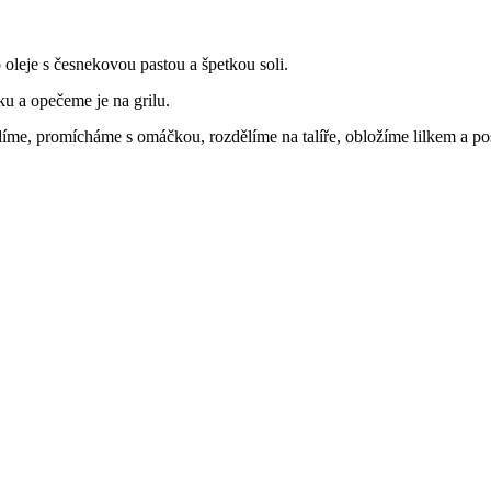
oleje s česnekovou pastou a špetkou soli.
u a opečeme je na grilu.
díme, promícháme s omáčkou, rozdělíme na talíře, obložíme lilkem a p