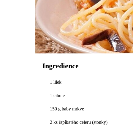
Ingredience
1 lilek
1 cibule
150 g baby mrkve
2 ks řapíkatého celeru (stonky)