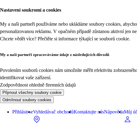
Nastavení soukromí a cookies
My a naši partneři používáme nebo ukládáme soubory cookies, abychom
personalizovanou reklamu. V opačném případě zůstanou aktivní jen n
Chcete vědět více? Přečtěte si informace týkající se
souborů cookie
.
My a naši partneři zpracováváme údaje z následujících důvodů
Povolením souborů cookies nám umožníte měřit efektivitu zobrazeného o
identifikovat vaše zařízení.
Zodpovědnost ohledně firemních údajů
Přijmout všechny soubory cookie
Odmítnout soubory cookies
Přihlásit se
Vyhledávač obchodů
Kontaktujte nás
Nápověda
Můj úč