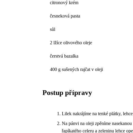
citronový krém
česneková pasta
sůl
2 lžíce olivového oleje
čerstvá bazalka
400 g sušených rajčat v oleji
Postup přípravy
Lilek nakrájíme na tenké plátky, lehc
Na pánvi na oleji zpěníme nasekanou 
řapíkatého celeru a zeleninu lehce op