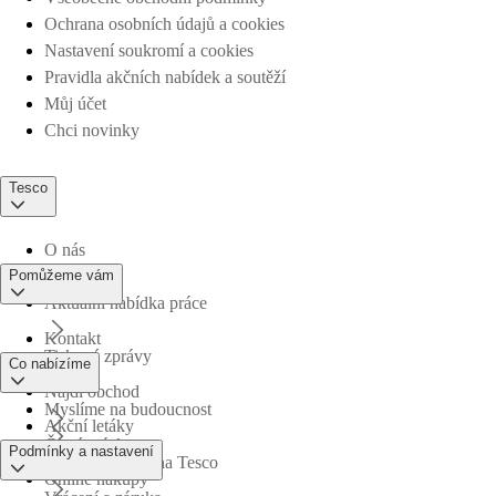
Ochrana osobních údajů a cookies
Nastavení soukromí a cookies
Pravidla akčních nabídek a soutěží
Můj účet
Chci novinky
Tesco
O nás
Pomůžeme vám
Aktuální nabídka práce
Kontakt
Tiskové zprávy
Co nabízíme
Najdi obchod
Myslíme na budoucnost
Akční letáky
Časté otázky
Podmínky a nastavení
Obchodní skupina Tesco
Online nákupy