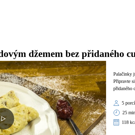
hodovým džemem bez přidaného c
Palačinky j
Připravte si
přidaného 
5 porc
25 min
118 kc