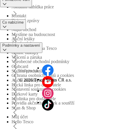
Aktuální nabídka práce
Kontakt
Tiskové zprávy
Co nabízíme
Najdi obchod
Myslíme na budoucnost
Akční letáky
Časté otázky
Podmínky a nastavení
Obchodní skupina Tesco
Online nákupy
Vrácení a záruka
Všeobecné obchodní podmínky
Clubcard
Sledujte nás
Stažení produktů
Ochrana osobních údajů a cookies
©
2026 Tesco Stores ČR a.s.
Akční nabídky a soutěže
Etická linka pro dodavatele
Nastavení soukromí a cookies
Dárkové karty
Infolinka pro dodavatele
Pravidla akčních nabídek a soutěží
Scan & Shop
Můj účet
Hello Tesco