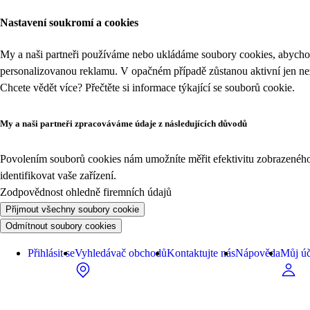
Nastavení soukromí a cookies
My a naši partneři používáme nebo ukládáme soubory cookies, abychom
personalizovanou reklamu. V opačném případě zůstanou aktivní jen n
Chcete vědět více? Přečtěte si informace týkající se
souborů cookie
.
My a naši partneři zpracováváme údaje z následujících důvodů
Povolením souborů cookies nám umožníte měřit efektivitu zobrazeného o
identifikovat vaše zařízení.
Zodpovědnost ohledně firemních údajů
Přijmout všechny soubory cookie
Odmítnout soubory cookies
Přihlásit se
Vyhledávač obchodů
Kontaktujte nás
Nápověda
Můj úč