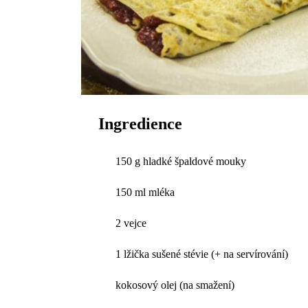
Ingredience
150 g hladké špaldové mouky
150 ml mléka
2 vejce
1 lžička sušené stévie (+ na servírování)
kokosový olej (na smažení)