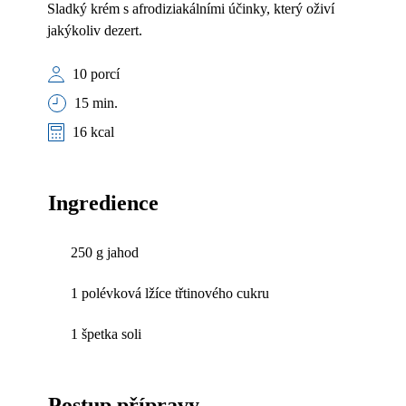
Sladký krém s afrodiziakálními účinky, který oživí
jakýkoliv dezert.
10 porcí
15 min.
16 kcal
Ingredience
250 g jahod
1 polévková lžíce třtinového cukru
1 špetka soli
Postup přípravy